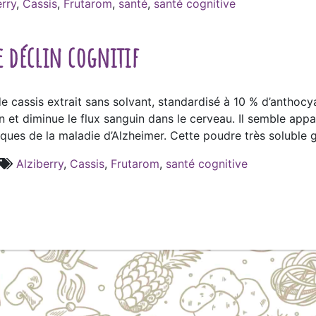
erry
,
Cassis
,
Frutarom
,
santé
,
santé cognitive
le déclin cognitif
 de cassis extrait sans solvant, standardisé à 10 % d’anthocy
tion et diminue le flux sanguin dans le cerveau. Il semble a
ues de la maladie d’Alzheimer. Cette poudre très soluble gar
Alziberry
,
Cassis
,
Frutarom
,
santé cognitive