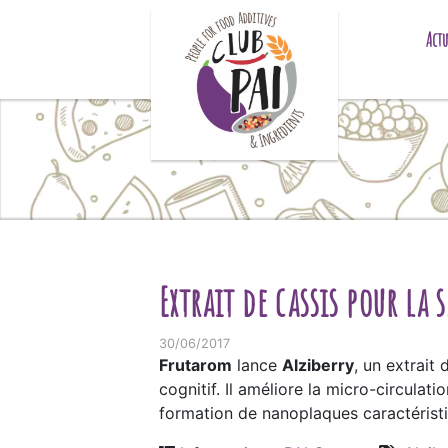
Skip to content
Actu
Extrait de cassis pour la
30/06/2017
Frutarom
lance
Alziberry
, un extrait
cognitif. Il améliore la micro-circula
formation de nanoplaques caractéristiq