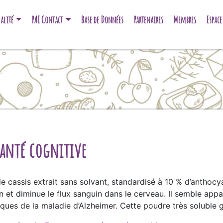
alité
PAI Contact
Base de Données
Partenaires
Membres
Espac
 santé cognitive
 de cassis extrait sans solvant, standardisé à 10 % d’anthocy
tion et diminue le flux sanguin dans le cerveau. Il semble a
ues de la maladie d’Alzheimer. Cette poudre très soluble gar