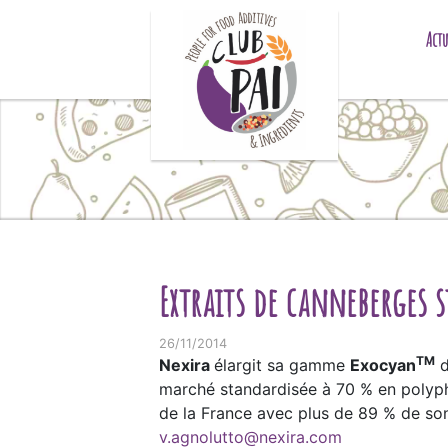
Skip to content
Actu
Extraits de canneberges 
26/11/2014
TM
Nexira
élargit sa gamme
Exocyan
d
marché standardisée à 70 % en polyphén
de la France avec plus de 89 % de son 
v.agnolutto@nexira.com