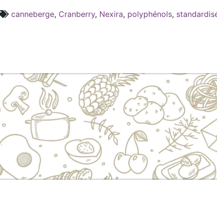
canneberge
,
Cranberry
,
Nexira
,
polyphénols
,
standardis