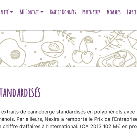
alité
PAI Contact
Base de Données
Partenaires
Membres
Espac
standardisés
’extraits de canneberge standardisés en polyphénols avec u
ols. Par ailleurs, Nexira a remporté le Prix de l’Entrepris
chiffre d’affaires à l’international. (CA 2013 102 M€ en pr