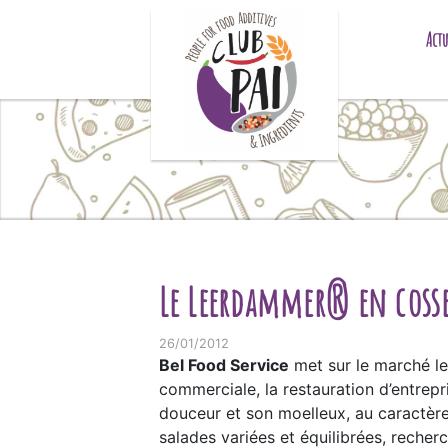
Skip to content
Actu
Le Leerdammer® en cosse
26/01/2012
Bel Food Service
met sur le marché l
commerciale, la restauration d’entrepri
douceur et son moelleux, au caractère 
salades variées et équilibrées, reche