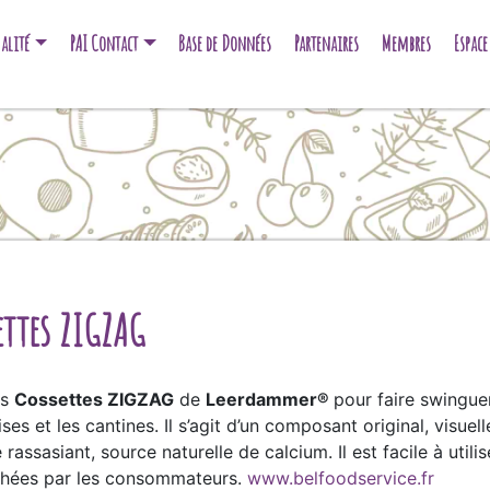
alité
PAI Contact
Base de Données
Partenaires
Membres
Espac
ttes ZIGZAG
es
Cossettes ZIGZAG
de
Leerdammer®
pour faire swingue
ses et les cantines. Il s’agit d’un composant original, visuel
rassasiant, source naturelle de calcium. Il est facile à uti
rchées par les consommateurs.
www.belfoodservice.fr