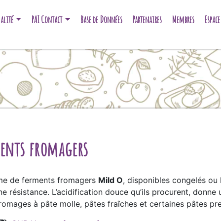
alité
PAI Contact
Base de Données
Partenaires
Membres
Espac
ents fromagers
me de ferments fromagers
Mild O
, disponibles congelés ou 
e résistance. L’acidification douce qu’ils procurent, donne
fromages à pâte molle, pâtes fraîches et certaines pâtes p