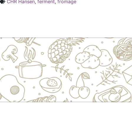
CHR Hansen
,
ferment
,
fromage