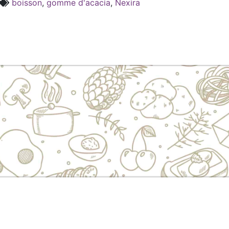
boisson
,
gomme d'acacia
,
Nexira