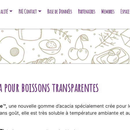
alité
PAI Contact
Base de Données
Partenaires
Membres
Espac
 pour boissons transparentes
re™,
une nouvelle gomme d’acacia spécialement crée pour le
ans goût, elle est très soluble à température ambiante et a