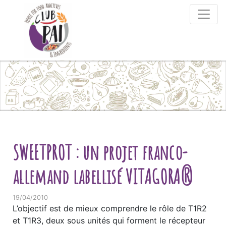
Skip to content
SWEETPROT : un projet franco-
allemand labellisé VITAGORA®
19/04/2010
L’objectif est de mieux comprendre le rôle de T1R2
et T1R3, deux sous unités qui forment le récepteur