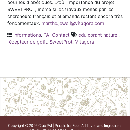
pour les diabétiques. D’où l’importance du projet
SWEETPROT, même si les travaux menés par les
chercheurs français et allemands restent encore très
fondamentaux.
marthe.jewell@vitagora.com
Informations
,
PAI Contact
édulcorant naturel
,
récepteur de goût
,
SweetProt
,
Vitagora
Copyright © 2026 Club PAI | People for Food Additives and Ingredients