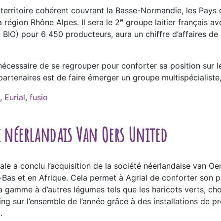
erritoire cohérent couvrant la Basse-Normandie, les Pays de
e
 région Rhône Alpes. Il sera le 2
groupe laitier français ave
n BIO) pour 6 450 producteurs, aura un chiffre d’affaires de
t nécessaire de se regrouper pour conforter sa position sur
 partenaires est de faire émerger un groupe multispécialiste,
,
Eurial
,
fusio
e néerlandais Van Oers United
éale a conclu l’acquisition de la société néerlandaise van Oe
Bas et en Afrique. Cela permet à Agrial de conforter son po
a gamme à d’autres légumes tels que les haricots verts, ch
g sur l’ensemble de l’année grâce à des installations de pro
.