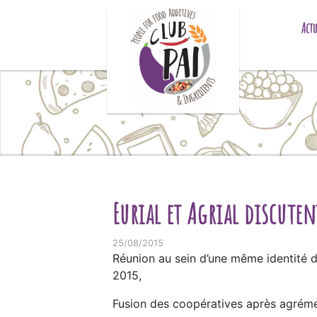
Skip to content
Actu
Eurial et Agrial discute
25/08/2015
Réunion au sein d’une même identité dé
2015,
Fusion des coopératives après agrémen