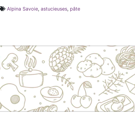
Alpina Savoie
,
astucieuses
,
pâte