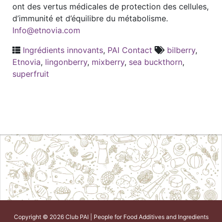
ont des vertus médicales de protection des cellules,
d’immunité et d’équilibre du métabolisme.
Info@etnovia.com
Ingrédients innovants
,
PAI Contact
bilberry
,
Etnovia
,
lingonberry
,
mixberry
,
sea buckthorn
,
superfruit
Copyright © 2026 Club PAI | People for Food Additives and Ingredients