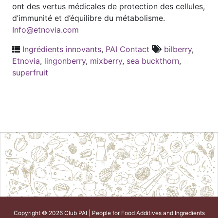
ont des vertus médicales de protection des cellules,
d’immunité et d’équilibre du métabolisme.
Info@etnovia.com
Ingrédients innovants
,
PAI Contact
bilberry
,
Etnovia
,
lingonberry
,
mixberry
,
sea buckthorn
,
superfruit
Copyright © 2026 Club PAI | People for Food Additives and Ingredients