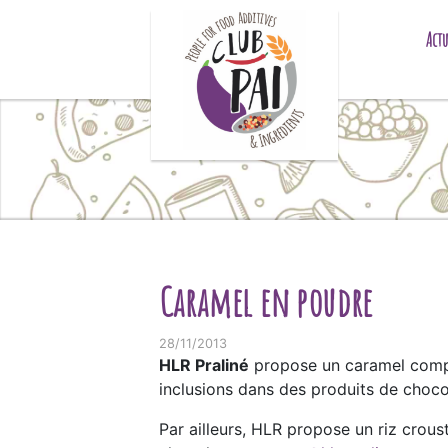
Skip to content
Actu
Caramel en poudre
28/11/2013
HLR Praliné
propose un caramel compo
inclusions dans des produits de choco
Par ailleurs, HLR propose un riz crou