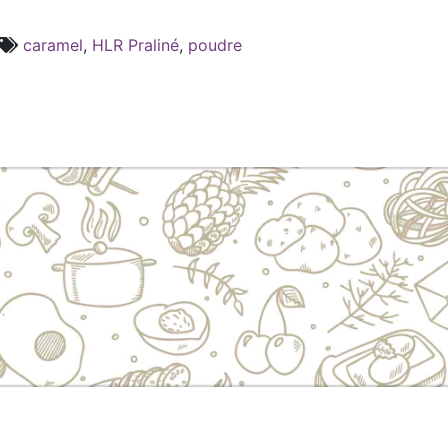
caramel
,
HLR Praliné
,
poudre