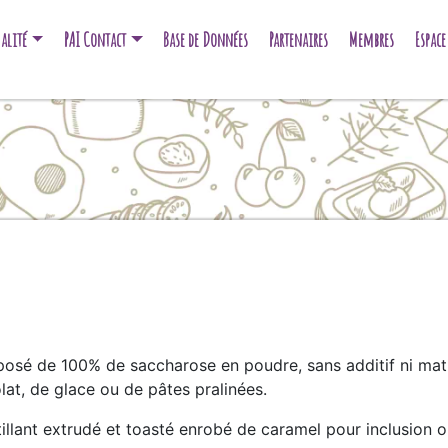
alité
PAI Contact
Base de Données
Partenaires
Membres
Espac
sé de 100% de saccharose en poudre, sans additif ni mati
lat, de glace ou de pâtes pralinées.
stillant extrudé et toasté enrobé de caramel pour inclusion