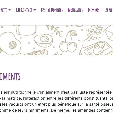
alité
PAI Contact
Base de Données
Partenaires
Membres
Espac
riments
aleur nutritionnelle d’un aliment n’est pas juste représenté
 la matrice, l’interaction entre les différents constituants, o
u les yaourts ont un effet plus bénéfique sur la santé osseu
a somme de leurs nutriments. De même, les amandes contienn