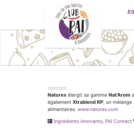
Skip to content
Actu
11/01/2011
Naturex
élargit sa gamme
Nat’Arom
a
également
Xtrablend RP
, un mélange 
alimentaires.
www.naturex.com
Ingrédients innovants
,
PAI Contact