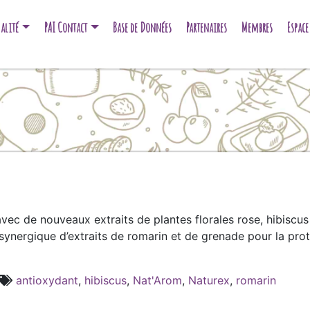
alité
PAI Contact
Base de Données
Partenaires
Membres
Espac
vec de nouveaux extraits de plantes florales rose, hibiscus 
synergique d’extraits de romarin et de grenade pour la pro
antioxydant
,
hibiscus
,
Nat'Arom
,
Naturex
,
romarin