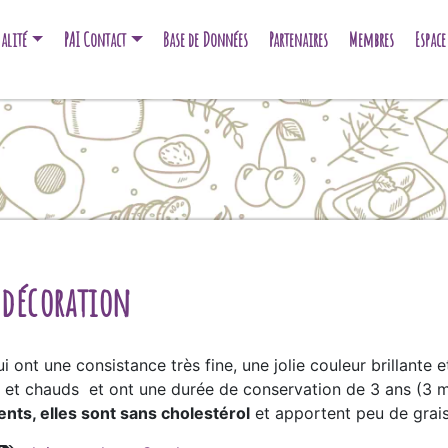
alité
PAI Contact
Base de Données
Partenaires
Membres
Espac
a décoration
 ont une consistance très fine, une jolie couleur brillante et 
ds et chauds et ont une durée de conservation de 3 ans (3 
nts, elles sont sans cholestérol
et apportent peu de grais