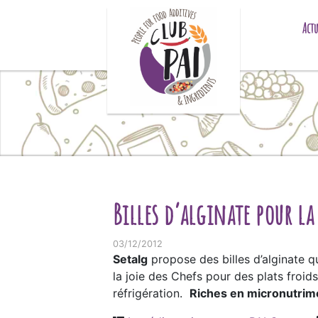
Skip to content
Actu
Billes d’alginate pour l
03/12/2012
Setalg
propose des billes d’alginate qui
la joie des Chefs pour des plats froi
réfrigération.
Riches en micronutrime