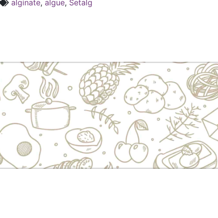
alginate
,
algue
,
Setalg