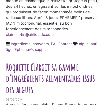
monde en cosmétique. EPHEMER™ protège la peau,
dès 24 heures, en agissant sur les mitochondries,
qui produisent de façon momentanée moins de
radicaux libres. Après 8 jours, EPHEMER™ préserve
l’ADN mitochondrial, essentiel au bon
fonctionnement des mitochondries.
claire.notin@airliquide.com
Ingrédients innovants
,
PAI Contact
algue
,
anti-
âge
,
Ephemer®
,
seppic
Roquette élargit sa gamme
d’ingrédients alimentaires issus
des algues
08/09/2014
Après la farine complète d’algue, Roquette propose