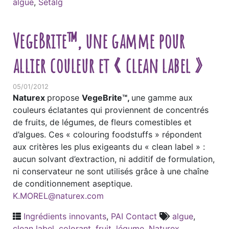
algue
,
Setalg
VegeBrite™, une gamme pour
allier couleur et « clean label »
05/01/2012
Naturex
propose
VegeBrite™,
une gamme aux
couleurs éclatantes qui proviennent de concentrés
de fruits, de légumes, de fleurs comestibles et
d’algues. Ces « colouring foodstuffs » répondent
aux critères les plus exigeants du « clean label » :
aucun solvant d’extraction, ni additif de formulation,
ni conservateur ne sont utilisés grâce à une chaîne
de conditionnement aseptique.
K.MOREL@naturex.com
Ingrédients innovants
,
PAI Contact
algue
,
clean label
,
colorant
,
fruit
,
légume
,
Naturex