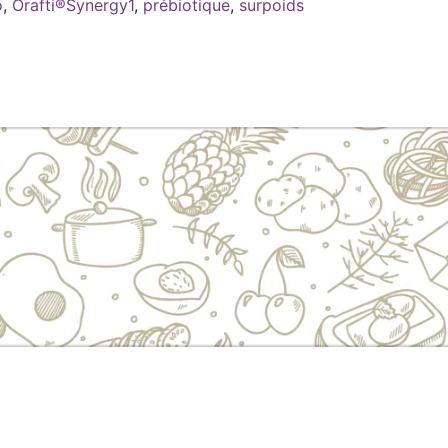
o
,
Orafti®Synergy1
,
prébiotique
,
surpoids