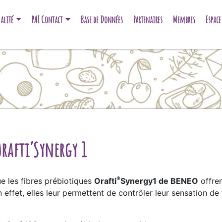
alité
PAI Contact
Base de Données
Partenaires
Membres
Espac
Orafti’Synergy 1
®
e les fibres prébiotiques
Orafti
Synergy1 de BENEO
offren
n effet, elles leur permettent de contrôler leur sensation 