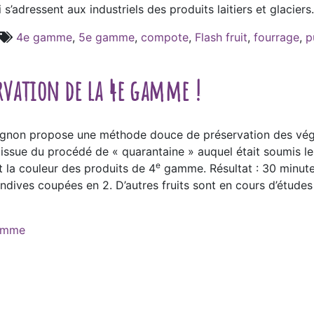
’adressent aux industriels des produits laitiers et glaciers
4e gamme
,
5e gamme
,
compote
,
Flash fruit
,
fourrage
,
p
rvation de la 4e gamme !
Avignon propose une méthode douce de préservation des vé
ssue du procédé de « quarantaine » auquel était soumis les 
e
t la couleur des produits de 4
gamme. Résultat : 30 minute
ives coupées en 2. D’autres fruits sont en cours d’études e
amme