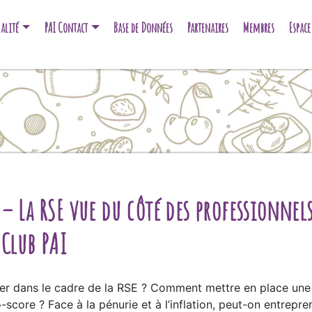
alité
PAI Contact
Base de Données
Partenaires
Membres
Espac
 – La RSE vue du côté des professionnel
 Club PAI
 dans le cadre de la RSE ? Comment mettre en place une s
co-score ? Face à la pénurie et à l’inflation, peut-on entrep