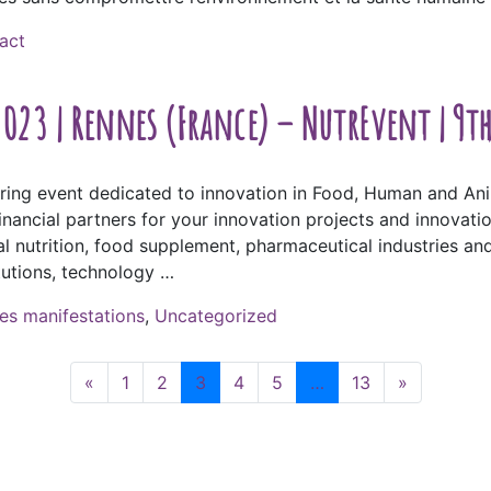
act
2023 | Rennes (France) – NutrEvent | 9t
ring event dedicated to innovation in Food, Human and Anima
 financial partners for your innovation projects and innova
cal nutrition, food supplement, pharmaceutical industries and
tutions, technology …
es manifestations
,
Uncategorized
«
1
2
3
4
5
…
13
»