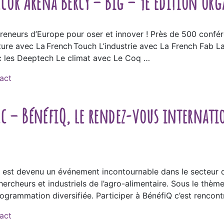
ccor Arena Bercy – Big – 9e édition org
eneurs d’Europe pour oser et innover ! Près de 500 confére
ture avec La French Touch L’industrie avec La French Fab L
c les Deeptech Le climat avec Le Coq …
act
c – BénéfiQ, le rendez-vous internati
 est devenu un événement incontournable dans le secteur de
hercheurs et industriels de l’agro-alimentaire. Sous le thèm
programmation diversifiée. Participer à BénéfiQ c’est rencont
act