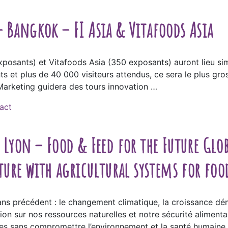
 Bangkok – FI Asia & Vitafoods Asia
exposants) et Vitafoods Asia (350 exposants) auront lieu 
 et plus de 40 000 visiteurs attendus, ce sera le plus gro
riMarketing guidera des tours innovation …
act
 Lyon – Food & Feed for the Future Glob
uture with agricultural systems for foo
ans précédent : le changement climatique, la croissance 
ion sur nos ressources naturelles et notre sécurité alimen
s sans compromettre l’environnement et la santé humaine ?