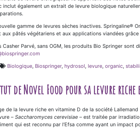
inclut également un extrait de levure biologique naturelle
parations.
uvelle gamme de levures sèches inactives. Springaline® Or
aux pâtés végétariens et aux applications viandées grâce à
s Casher Parvé, sans OGM, les produits Bio Springer sont di
@biospringer.com
Biologique
,
Biospringer
,
hydrosol
,
levure
,
organic
,
stabil
tut de Novel Food pour sa levure riche
e de la levure riche en vitamine D de la société Lallemand
evure –
Saccharomyces cerevisiae –
est
traitée par irradiat
triment qui est reconnu par l’Efsa comme ayant un impact po