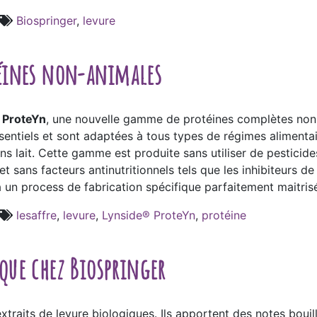
Biospringer
,
levure
éines non-animales
 ProteYn
, une nouvelle gamme de protéines complètes non-a
entiels et sont adaptées à tous types de régimes alimentaire
ns lait. Cette gamme est produite sans utiliser de pesticide
sans facteurs antinutritionnels tels que les inhibiteurs de 
 un process de fabrication spécifique parfaitement maitris
lesaffre
,
levure
,
Lynside® ProteYn
,
protéine
ue chez Biospringer
traits de levure biologiques. Ils apportent des notes bouil