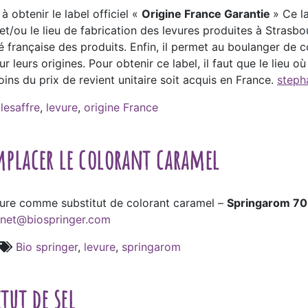
à obtenir le label officiel «
Origine France Garantie
» Ce l
e et/ou le lieu de fabrication des levures produites à Strasb
alité française des produits. Enfin, il permet au boulanger de
r leurs origines. Pour obtenir ce label, il faut que le lieu o
ins du prix de revient unitaire soit acquis en France.
steph
,
lesaffre
,
levure
,
origine France
emplacer le colorant caramel
vure comme substitut de colorant caramel –
Springarom 7
rnet@biospringer.com
Bio springer
,
levure
,
springarom
tut de sel