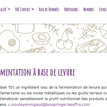
alité
PAI Contact
Base de Données
Partenaires
Membres
Espac
mentation à base de levure
sk 101, un ingrédient issu de la fermentation de levure qui
’amertume ou les notes métalliques ou les goûts terreux o
améliorer sensiblement le profil nutritionnel des produits 
iens.
c.mouteyenmigaud@biospringer.lesaffre.com