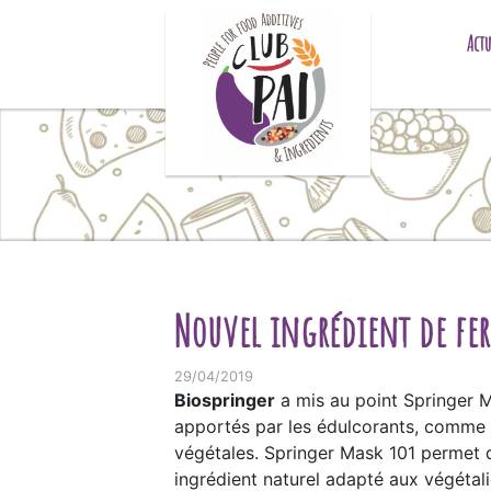
Skip to content
Actu
Nouvel ingrédient de fer
29/04/2019
Biospringer
a mis au point Springer Ma
apportés par les édulcorants, comme l
végétales. Springer Mask 101 permet d’
ingrédient naturel adapté aux végétal